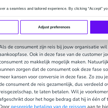
chatbots
kunnen travel agents helpen om de consu
er a seamless and tailored experience. By clicking “Accept” yo
het juiste antwoord te voorzien. Bovendien kan de
data suggesties doen voor productcombinaties.
Adjust preferences
Aankoop
Als de consument zijn reis bij jouw organisatie wil
aankoopfase. Ook in deze fase van de customer jou
consument zo makkelijk mogelijk maken. Natuurlijk
kunnen zorgen dat de consument ook deze fase soe
meer kansen voor conversie in deze fase. Zo zou j
de consument de reis gezamenlijk, dus verdeeld o
reisgezelschap, te laten betalen. Wil je voorkome
afgeschrikt door het hoge bedrag dat hij in één o
Door
gespreide betaling van de reissom
aan te bi