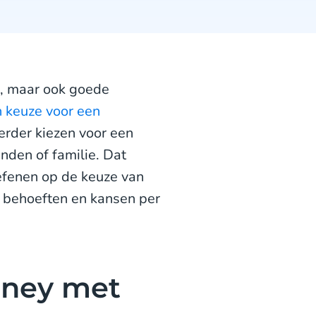
js, maar ook goede
 keuze voor een
rder kiezen voor een
enden of familie. Dat
oefenen op de keuze van
e behoeften en kansen per
rney met