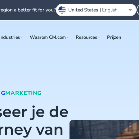
region a better fit for you?
United States |
English
Industries
Waarom CM.com
Resources
Prijzen
NG
MARKETING
eer je de
rney van