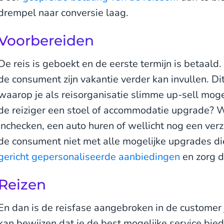
drempel naar conversie laag.
Voorbereiden
De reis is geboekt en de eerste termijn is betaald
de consument zijn vakantie verder kan invullen. D
waarop je als reisorganisatie slimme up-sell mog
de reiziger een stoel of accommodatie upgrade? Wil 
inchecken, een auto huren of wellicht nog een ver
de consument niet met alle mogelijke upgrades di
gericht gepersonaliseerde aanbiedingen
en zorg da
Reizen
En dan is de reisfase aangebroken in de customer 
kan bewijzen dat je de best mogelijke service biedt