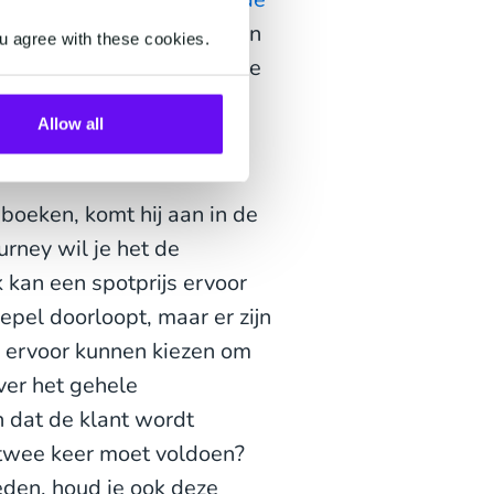
ment zo snel mogelijk van
u agree with these cookies.
ze op basis van historische
Allow all
 boeken, komt hij aan in de
rney wil je het de
 kan een spotprijs ervoor
pel doorloopt, maar er zijn
e ervoor kunnen kiezen om
ver het gehele
n dat de klant wordt
f twee keer moet voldoen?
eden, houd je ook deze