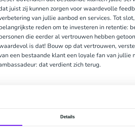
dat juist zij kunnen zorgen voor waardevolle fee
verbetering van jullie aanbod en services. Tot slo
belangrijkste reden om te investeren in retentie: b
personen die eerder al vertrouwen hebben getoond
waardevol is dat! Bouw op dat vertrouwen, verster
van een bestaande klant een loyale fan van jullie 
ambassadeur: dat verdient zich terug.
Ga voor de balans
Tel uit je winst dus, vooral als je net bent gestar
Details
retentie. Juist dan merk je hoeveel ruimte er nog is
Hoe meer zicht je krijgt op de behoeften van jullie