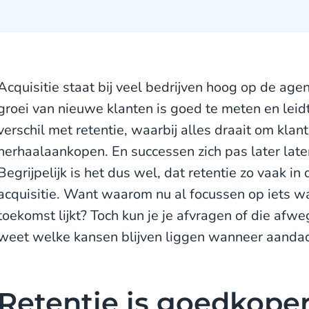
Acquisitie staat bij veel bedrijven hoog op de age
groei van nieuwe klanten is goed te meten en leidt
verschil met retentie, waarbij alles draait om kla
herhaalaankopen. En successen zich pas later laten 
Begrijpelijk is het dus wel, dat retentie zo vaak i
acquisitie. Want waarom nu al focussen op iets wa
toekomst lijkt? Toch kun je je afvragen of die afweg
weet welke kansen blijven liggen wanneer aandacht
Retentie is goedkope