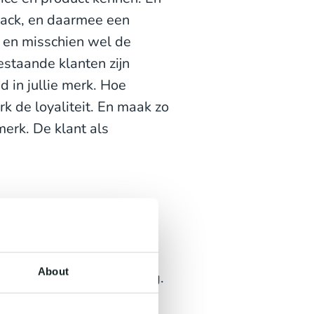
dback, en daarmee een
t, en misschien wel de
estaande klanten zijn
 in jullie merk. Hoe
k de loyaliteit. En maak zo
merk. De klant als
t met meer aandacht voor
About
 voor groei en verbetering.
 bestaande klant, hoe