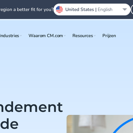
region a better fit for you?
United States |
English
Industries
Waarom CM.com
Resources
Prijzen
endement
nde