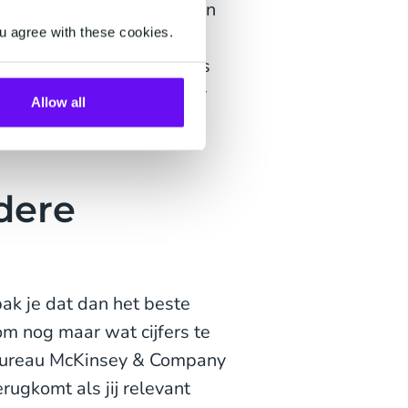
at verhoogt de conversie en
u agree with these cookies.
n maar te verleggen van
t uiteraard onmisbaar. Focus
edt de juiste ruimte voor
Allow all
edere
pak je dat dan het beste
om nog maar wat cijfers te
sbureau McKinsey & Company
erugkomt als jij relevant