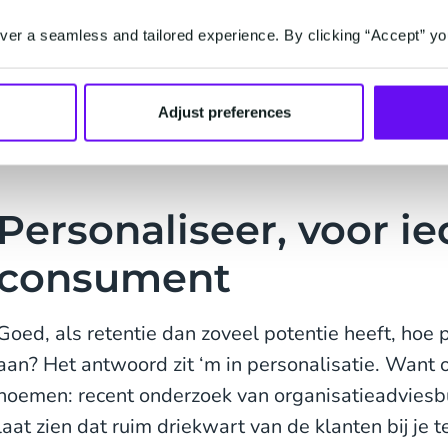
persoonlijker en relevanter de interactie wordt. D
er a seamless and tailored experience. By clicking “Accept” yo
draagt bij aan de omzet. Maar om de aandacht da
acquisitie naar retentie? Dát niet; acquisitie blijf
daarom op de balans. Een ideaal KPI-framework bi
Adjust preferences
zowel acquisitie- als retentiemetrics.
Personaliseer, voor i
consument
Goed, als retentie dan zoveel potentie heeft, hoe 
aan? Het antwoord zit ‘m in personalisatie. Want 
noemen: recent onderzoek van organisatieadvie
laat zien dat ruim driekwart van de klanten bij je t