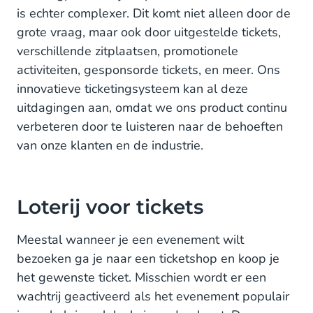
is echter complexer. Dit komt niet alleen door de
Tickets voor sponsors & partners
grote vraag, maar ook door uitgestelde tickets,
Een ticket bij boodschappen
verschillende zitplaatsen, promotionele
activiteiten, gesponsorde tickets, en meer. Ons
Scan en geniet van de race
innovatieve ticketingsysteem kan al deze
Klaar voor volgend jaar
uitdagingen aan, omdat we ons product continu
verbeteren door te luisteren naar de behoeften
van onze klanten en de industrie.
Loterij voor tickets
Meestal wanneer je een evenement wilt
bezoeken ga je naar een ticketshop en koop je
het gewenste ticket. Misschien wordt er een
wachtrij geactiveerd als het evenement populair