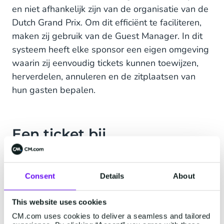
en niet afhankelijk zijn van de organisatie van de
Dutch Grand Prix. Om dit efficiënt te faciliteren,
maken zij gebruik van de Guest Manager. In dit
systeem heeft elke sponsor een eigen omgeving
waarin zij eenvoudig tickets kunnen toewijzen,
herverdelen, annuleren en de zitplaatsen van
hun gasten bepalen.
Een ticket bij
boodschappen
Een van die sponsors is de Nederlandse
Consent
Details
About
supermarktketen Jumbo. In de laatste maanden
voor het evenement hebben zij een leuke actie
This website uses cookies
waarbij hun klanten vijftig procent korting krijgen
CM.com uses cookies to deliver a seamless and tailored