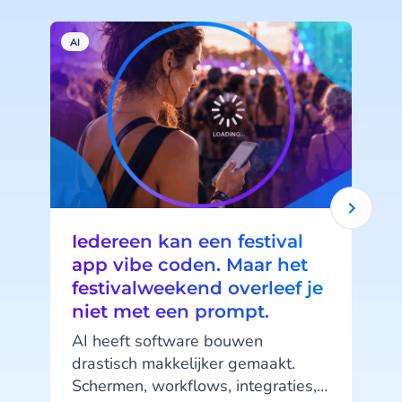
AI
A
Iedereen kan een festival
app vibe coden. Maar het
festivalweekend overleef je
niet met een prompt.
v
AI heeft software bouwen
drastisch makkelijker gemaakt.
Schermen, workflows, integraties,