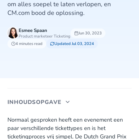
om alles soepel te laten verlopen, en
CM.com bood de oplossing.
Esmee Spaan
Jun 30, 2023
Product marketeer Ticketing
4 minutes read
Updated Jul 03, 2024
INHOUDSOPGAVE
Loterij voor tickets
Normaal gesproken heeft een evenement een
paar verschillende tickettypes en is het
MyDGP voor updates
ticketingproces vrij simpel. De Dutch Grand Prix