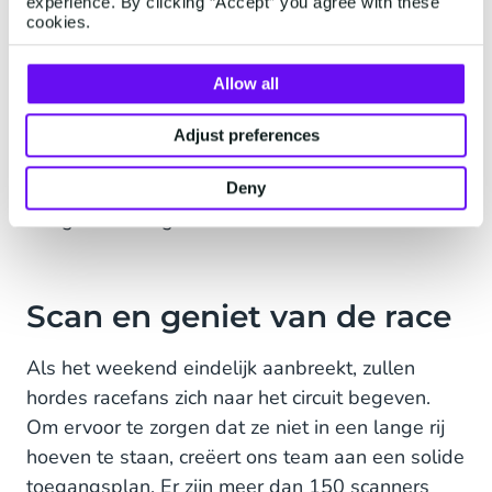
experience. By clicking “Accept” you agree with these
op tickets als ze voor een bepaald bedrag aan
cookies.
euro's hebben besteed. Dit initiatief vereiste een
aparte ticketingoplossing die CM.com
Allow all
faciliteerde. Dit werd gedaan door een
volledig
branded
Jumbo ticketshop te bouwen via
Adjust preferences
General Admission
en 10.000 unieke
kortingscodes te genereren om ervoor te zorgen
Deny
dat gebruikers geen code deelden met vrienden.
Scan en geniet van de race
Als het weekend eindelijk aanbreekt, zullen
hordes racefans zich naar het circuit begeven.
Om ervoor te zorgen dat ze niet in een lange rij
hoeven te staan, creëert ons team aan een solide
toegangsplan. Er zijn meer dan 150 scanners