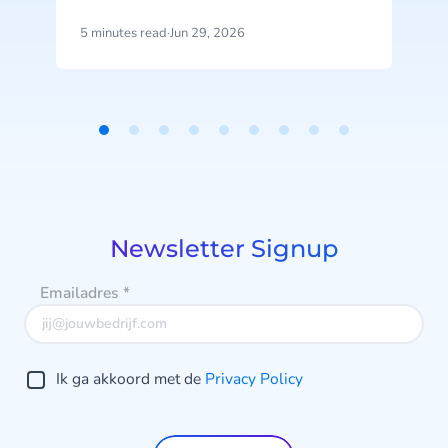
complete mobiele applicaties -
gegenereerd in een middag, met
5 minutes read
·
Jun 29, 2026
5
w
een handvol prompts.
Item
v
1
of
9
Newsletter Signup
Emailadres
*
Ik ga akkoord met de
Privacy Policy