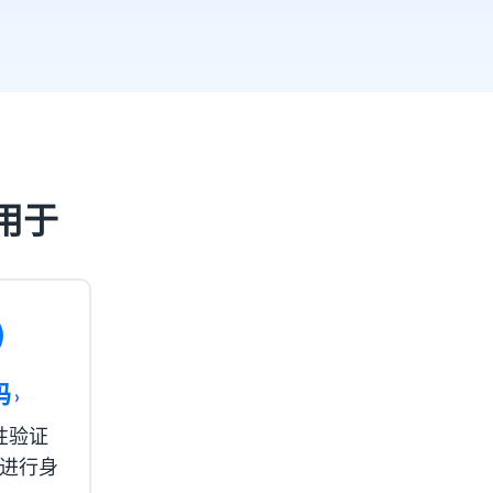
可用于
码
›
性验证
进行身