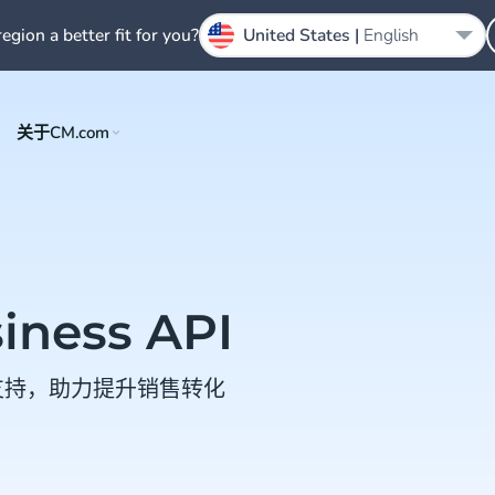
region a better fit for you?
United States |
English
关于CM.com
iness API
户支持，助力提升销售转化