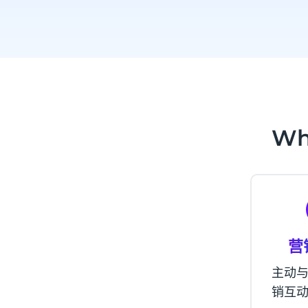
Wh
营
主动
销互