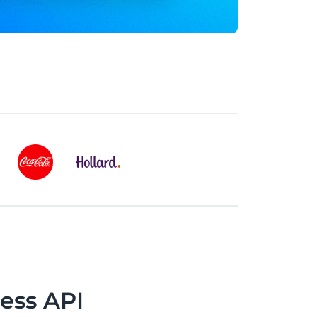
ss API