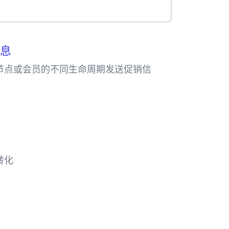
息
节点或会员的不同生命周期发送促销信
hatsApp发送促销信息，亦或通过
忠诚度计划营销。
转化
p进行购物车催付，可以提高30%的购物车
售。