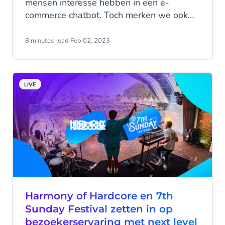
mensen interesse hebben in een e-
commerce chatbot. Toch merken we ook
dat sommigen twijfelen. Is een bot wel
slim genoeg om mijn klanten te helpen?
8 minutes read
·
Feb 02, 2023
Moet ik mijn huidige systemen vervangen?
LIVE
Harmony of Hardcore en 7th
Sunday Festival zetten in op
bezoekerservaring met next level