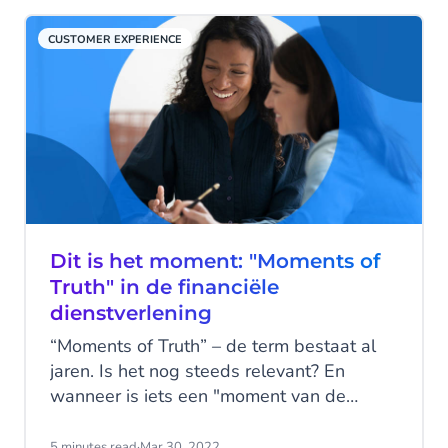
inmiddels klantgerichte multidisciplinaire
teams om de beste klantervaringen te
CUSTOMER EXPERIENCE
creëren.
Dit is het moment: "Moments of
Truth" in de financiële
dienstverlening
“Moments of Truth” – de term bestaat al
jaren. Is het nog steeds relevant? En
wanneer is iets een "moment van de
waarheid"? Lees het in dit artikel, en
ontdek hoe je zorgvuldig met deze
5 minutes read
·
Mar 30, 2022