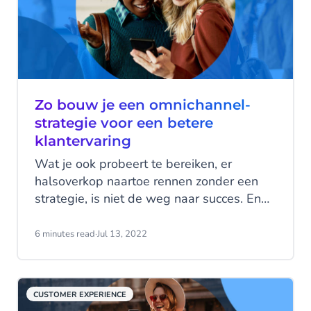
Zo bouw je een omnichannel-
strategie voor een betere
klantervaring
Wat je ook probeert te bereiken, er
halsoverkop naartoe rennen zonder een
strategie, is niet de weg naar succes. En
als het om je klantervaring gaat, dan kan
de schade groot zijn. Denk aan
6 minutes read
·
Jul 13, 2022
reputatieverlies, minder goodwill vanuit je
klant, en in het ergste geval minder sales.
CUSTOMER EXPERIENCE