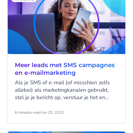
reizende consument, beschikken
reisorganisaties nog over vele manieren
om zich te onderscheiden van de
prijsvechtende concurrent.
Meer leads met SMS campagnes
en e-mailmarketing
Als je SMS of e-mail (of misschien zelfs
allebei) als marketingkanalen gebruikt,
stel je je bericht op, verstuur je het en
analyseer je de resultaten. Maar hoe zorg
je ervoor dat jouw boodschap de
6 minutes read
·
Jun 20, 2022
volgende keer dat je je SMS of E-mail
verstuurt voor nóg betere resultaten leidt?