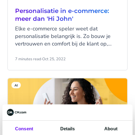
Personalisatie in e-commerce:
meer dan 'Hi John'
Elke e-commerce speler weet dat
personalisatie belangrijk is. Zo bouw je
vertrouwen en comfort bij de klant op,
maak je je berichten zinvol en zorg je
ervoor dat online shoppers terugkomen.
7 minutes read
·
Oct 25, 2022
Maar minder mensen beseffen hoe diep
personalisatie eigenlijk gaat.
AI
Consent
Details
About