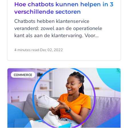
Hoe chatbots kunnen helpen in 3
verschillende sectoren
Chatbots hebben klantenservice
veranderd: zowel aan de operationele
kant als aan de klantervaring. Voor
bedrijven kunnen bots de kosten verlagen
en tegelijkertijd belangrijke data-inzichten
4 minutes read
·
Dec 02, 2022
verzamelen. Ook kunnen ze klantenservice
opschalen en inbound lead-processen
automatiseren. Bovendien helpen chatbots
COMMERCE
drukke merken om een gepersonaliseerde
service te leveren, ongeacht de
hoeveelheid vragen waarmee ze te maken
hebben. Laten we eens kijken naar enkele
AI chatbot use cases voor drie sectoren:
logistiek, vrije tijd, en de financiële
dienstverlening.