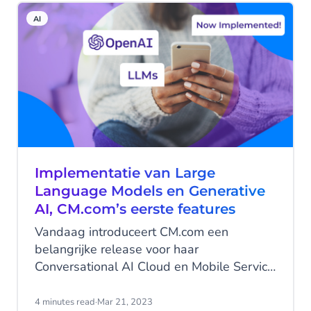
makkelijk bereiken via hun favoriete
AI
kanaal?
Implementatie van Large
Language Models en Generative
AI, CM.com’s eerste features
Vandaag introduceert CM.com een
belangrijke release voor haar
Conversational AI Cloud en Mobile Service
Cloud. In onze Conversational AI Cloud
hebben we generative AI
4 minutes read
·
Mar 21, 2023