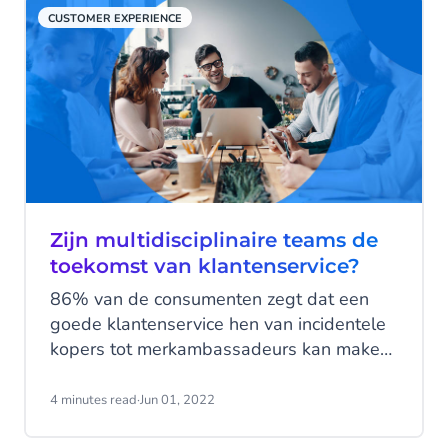
CUSTOMER EXPERIENCE
Zijn multidisciplinaire teams de
toekomst van klantenservice?
86% van de consumenten zegt dat een
goede klantenservice hen van incidentele
kopers tot merkambassadeurs kan maken.
Hoewel goede klantenservice een
aandachtspunt is voor elk succesvol merk
4 minutes read
·
Jun 01, 2022
- vormen vooruitstrevende bedrijven