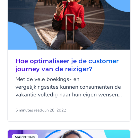
Hoe optimaliseer je de customer
journey van de reiziger?
Met de vele boekings- en
vergelijkingssites kunnen consumenten de
vakantie volledig naar hun eigen wensen
samenstellen. Ze beloven geen
onvoorwaardelijke trouw aan een
5 minutes read
·
Jun 28, 2022
reisorganisatie, maar kiezen de beste reis
voor de laagste prijs. Maar met duidelijk
inzicht in de customer journey van de
MARKETING