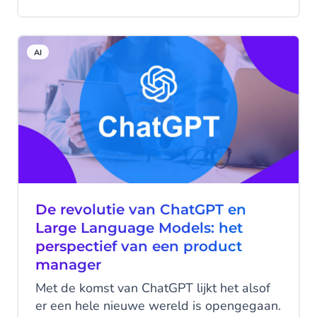
geïmplementeerd om gesprekscontent te
genereren en hebben we de manier
waarop we intent-classificatie uitvoeren
AI
volledig herzien, waardoor de multi-
engine NLU van Conversational AI Cloud
verder is verbeterd. Ondertussen hebben
onze teams hard gewerkt aan de
introductie van gesprekssamenvattingen
in CM.com's Mobile Service Cloud.
De revolutie van ChatGPT en
Large Language Models: het
perspectief van een product
manager
Met de komst van ChatGPT lijkt het alsof
er een hele nieuwe wereld is opengegaan.