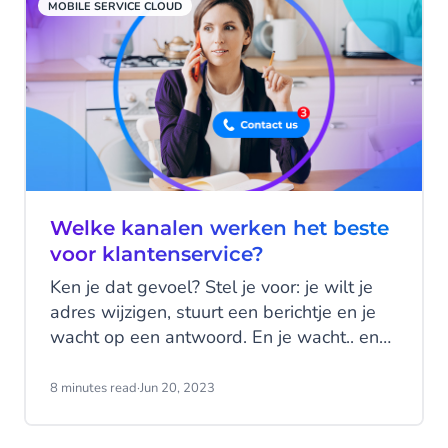
MOBILE SERVICE CLOUD
Welke kanalen werken het beste
voor klantenservice?
Ken je dat gevoel? Stel je voor: je wilt je
adres wijzigen, stuurt een berichtje en je
wacht op een antwoord. En je wacht.. en
wacht nog wat langer... Irritant hè? Blijf je
wachten, of probeer je het via een ander
8 minutes read
·
Jun 20, 2023
kanaal? Ga eens na hoe dit bij jouw bedrijf
geregeld is. Kunnen je klanten jou eigenlijk