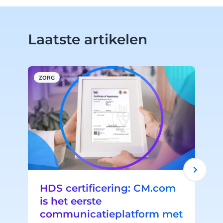
Laatste artikelen
ZORG
W
HDS certificering: CM.com
is het eerste
communicatieplatform met