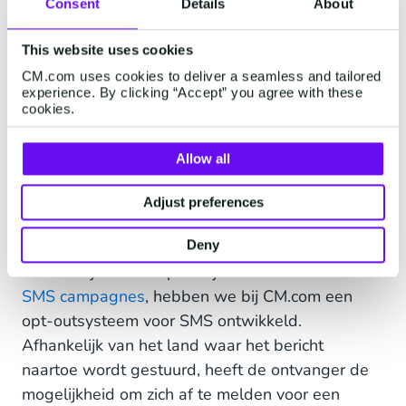
Consent
Details
About
je bericht zal worden geïnterpreteerd als
opdringerig of spam. Bied ook een duidelijke en
This website uses cookies
gebruiksvriendelijke afmeld-optie aan. Het is
CM.com uses cookies to deliver a seamless and tailored
beter om een kleinere database te hebben met
experience. By clicking “Accept” you agree with these
mensen die je bericht ook echt willen ontvangen
cookies.
dan om als spam te worden gemarkeerd.
Allow all
4. Zorg ervoor dat je een opt-out
managementsysteem op zijn
Adjust preferences
plaats hebt
Deny
Om bedrijven te helpen bij het verzenden van
SMS campagnes
, hebben we bij CM.com een
opt-outsysteem voor SMS ontwikkeld.
Afhankelijk van het land waar het bericht
naartoe wordt gestuurd, heeft de ontvanger de
mogelijkheid om zich af te melden voor een