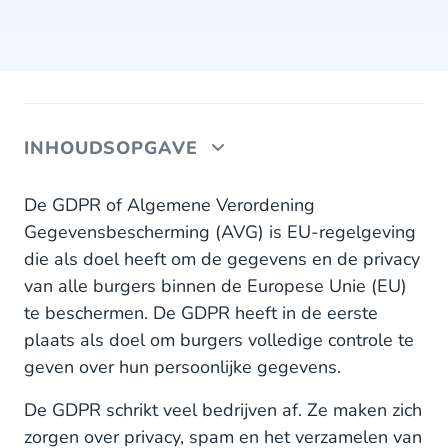
INHOUDSOPGAVE
Praktische gids: Mobiele Marketing & GDPR
De GDPR of Algemene Verordening
Gegevensbescherming (AVG) is EU-regelgeving
1. Breid lead flows uit met een veld voor
die als doel heeft om de gegevens en de privacy
mobiele nummers en opt-in
van alle burgers binnen de Europese Unie (EU)
2. Privacybeleid
te beschermen. De GDPR heeft in de eerste
plaats als doel om burgers volledige controle te
3. Maak je bericht persoonlijk en relevant
geven over hun persoonlijke gegevens.
4. Zorg ervoor dat je een opt-out
De GDPR schrikt veel bedrijven af. Ze maken zich
managementsysteem op zijn plaats hebt
zorgen over privacy, spam en het verzamelen van