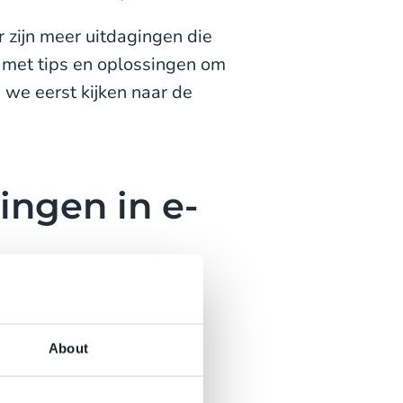
er zijn meer uitdagingen die
r met tips en oplossingen om
 we eerst kijken naar de
ingen in e-
 interacties
gende: de drukte tijdens
About
r, hoe staat het met jouw