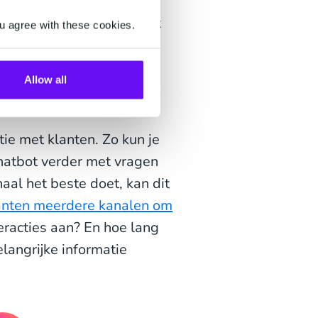
 betekent meer vragen,
kelijk van mensen die het
u agree with these cookies.
an tijdens drukkere
eracties.
Allow all
re kanalen
tie met klanten. Zo kun je
chatbot verder met vragen
aal het beste doet, kan dit
anten meerdere kanalen om
teracties aan? En hoe lang
langrijke informatie