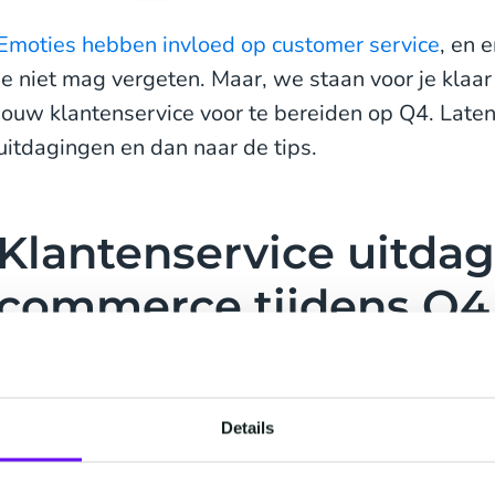
Emoties hebben invloed op customer service
, en 
je niet mag vergeten. Maar, we staan voor je klaa
jouw klantenservice voor te bereiden op Q4. Laten
uitdagingen en dan naar de tips.
Klantenservice uitdag
commerce tijdens Q4
1. Meer klanten, bestellingen en
Laten we beginnen met de meest voor de hand lig
Details
Q4. Ook als is jouw website er helemaal klaar voo