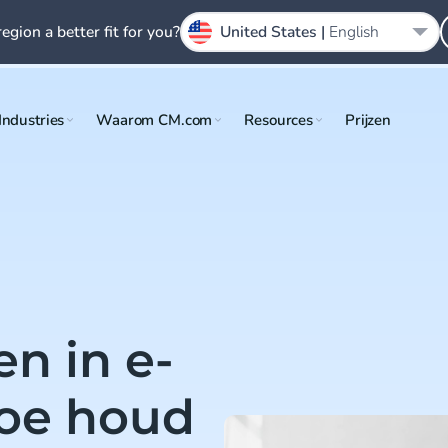
region a better fit for you?
United States |
English
Industries
Waarom CM.com
Resources
Prijzen
n in e-
oe houd