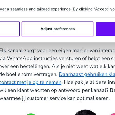
klantenservice-infrastructuur? Meer bestellingen
retourzendingen enzovoort. Ben je compleet afhan
er a seamless and tailored experience. By clicking “Accept” yo
werk moeten doen? En openingstijden, pas je die a
momenten? Want, meer klanten, betekent meer int
Adjust preferences
2. Klantinteracties over meerde
Elk kanaal zorgt voor een eigen manier van interac
via WhatsApp instructies versturen of helpt een 
over een bestellingen. Als je niet weet wat elk kan
de boel enorm vertragen.
Daarnaast gebruiken kl
contact met je op te nemen
. Hoe pak je al deze in
wil een klant wachten op antwoord per kanaal? Be
waarmee jij customer service kan optimaliseren.