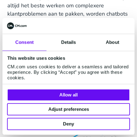
altijd het beste werken om complexere
klantproblemen aan te pakken, worden chatbots
met het jaar geavanceerder.
Comm100
meldt
dat chatbots gemiddeld 68,9% van de chats van
begin tot eind met succes kunnen afhandelen.
Consent
Details
About
Allersnelste responstijden
This website uses cookies
90% van de klanten noemt een onmiddellijke
CM.com uses cookies to deliver a seamless and tailored
reactie van de klantenservice "belangrijk" of
experience. By clicking “Accept” you agree with these
cookies.
"zeer belangrijk". Chatbots kunnen vrijwel direct
reacties leveren op vragen van klanten.
Allow all
Bovendien kunnen chatbots 24/7 antwoorden,
zodat klanten altijd support krijgen wanneer ze
Adjust preferences
dat nodig hebben.
Deny