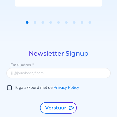
CheapCargo, Preston Palace,
Winparts en Intergamma het
v
gebruiken.
Item
e
1
of
9
Newsletter Signup
Emailadres
*
Ik ga akkoord met de
Privacy Policy
Verstuur