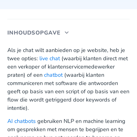
INHOUDSOPGAVE
Wat is het verschil tussen live chat & chatbots?
Als je chat wilt aanbieden op je website, heb je
twee opties:
live chat
(waarbij klanten direct met
De voordelen van live chat
een verkoper of klantenservicemedewerker
praten) of een
De voordelen van chatbots
chatbot
(waarbij klanten
communiceren met software die antwoorden
Wat is de juiste keuze: chatbot of live chat?
geeft op basis van een script of op basis van een
flow die wordt getriggerd door keywords of
Chatbots en live chats: een veelzijdige combinatie
intentie).
AI chatbots
gebruiken NLP en machine learning
om gesprekken met mensen te begrijpen en te