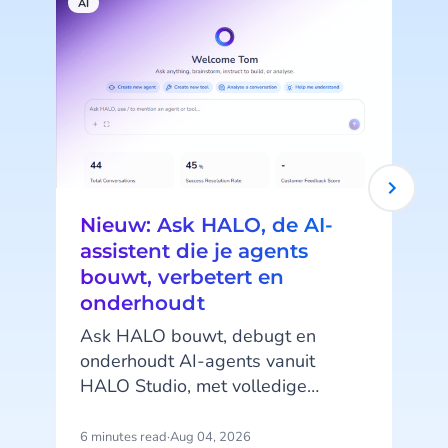
AI
A
Nieuw: Ask HALO, de AI-
assistent die je agents
bouwt, verbetert en
onderhoudt
Ask HALO bouwt, debugt en
onderhoudt AI-agents vanuit
HALO Studio, met volledige
toegang tot je agents, tools en
gespreksgeschiedenis. Ontdek hoe
6 minutes read
·
Aug 04, 2026
4