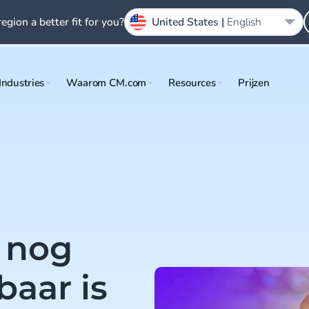
region a better fit for you?
United States |
English
Industries
Waarom CM.com
Resources
Prijzen
 nog
baar is