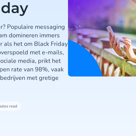
iday
er? Populaire messaging
ram domineren immers
r als het om Black Friday
overspoeld met e-mails,
ciale media, prikt het
pen rate van 98%, vaak
 bedrijven met gretige
nutes read