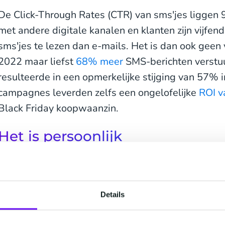
De Click-Through Rates (CTR) van sms'jes liggen 9
met andere digitale kanalen en klanten zijn vijfe
sms'jes te lezen dan e-mails. Het is dan ook geen 
2022 maar liefst
68% meer
SMS-berichten verstuu
resulteerde in een opmerkelijke stijging van 57% 
campagnes leverden zelfs een ongelofelijke
ROI 
Black Friday koopwaanzin.
Het is persoonlijk
Een overweldigende
80% van de consumenten
wil
een persoonlijke ervaring bieden. Met SMS kunnen 
personaliseren en op maat gemaakte kortingen e
Details
basis van eerdere winkelervaringen - een slimme 
Friday marketingcampagnes een boost te geven