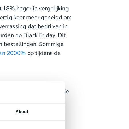
,18% hoger in vergelijking
ndertig keer meer geneigd om
verrassing dat bedrijven in
rden op Black Friday. Dit
in bestellingen. Sommige
van 2000%
op tijdens de
 winkelen bij bedrijven die
retailers elk bericht
n promoties aanbieden op
About
strategie om jouw Black