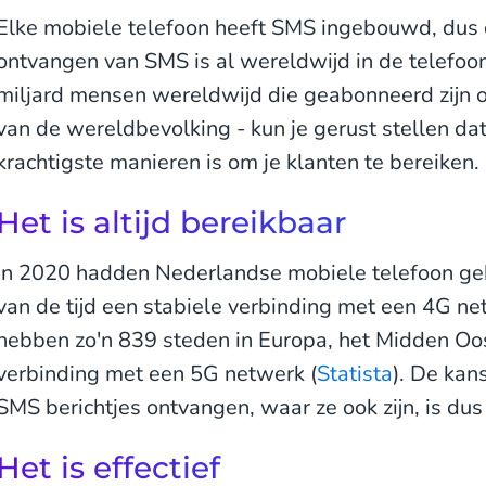
Elke mobiele telefoon heeft SMS ingebouwd, dus d
ontvangen van SMS is al wereldwijd in de telefo
miljard mensen wereldwijd die geabonneerd zijn 
van de wereldbevolking - kun je gerust stellen d
krachtigste manieren is om je klanten te bereiken.
Het is altijd bereikbaar
In 2020 hadden Nederlandse mobiele telefoon geb
van de tijd een stabiele verbinding met een 4G n
hebben zo'n 839 steden in Europa, het Midden Oos
verbinding met een 5G netwerk (
Statista
). De kan
SMS berichtjes ontvangen, waar ze ook zijn, is dus
Het is effectief