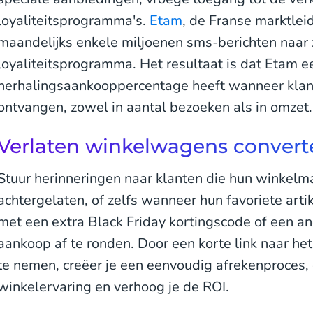
loyaliteitsprogramma's.
Etam
, de Franse marktleid
maandelijks enkele miljoenen sms-berichten naar z
loyaliteitsprogramma. Het resultaat is dat Etam e
herhalingsaankooppercentage heeft wanneer kla
ontvangen, zowel in aantal bezoeken als in omzet.
Verlaten winkelwagens convert
Stuur herinneringen naar klanten die hun winkel
achtergelaten, of zelfs wanneer hun favoriete arti
met een extra Black Friday kortingscode of een a
aankoop af te ronden. Door een korte link naar h
te nemen, creëer je een eenvoudig afrekenproces,
winkelervaring en verhoog je de ROI.