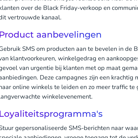
klanten over de Black Friday-verkoop en communi
dit vertrouwde kanaal.
Product aanbevelingen
Gebruik SMS om producten aan te bevelen in de Bl
van klantvoorkeuren, winkelgedrag en aankoopges
gevoel van urgentie bij klanten met op maat gemaak
aanbiedingen. Deze campagnes zijn een krachtig 
naar online winkels te leiden en zo meer traffic te 
langverwachte winkelevenement.
Loyaliteitsprogramma's
Stuur gepersonaliseerde SMS-berichten naar waa
speciale aanbiedingen, vroege toegang tot de ver