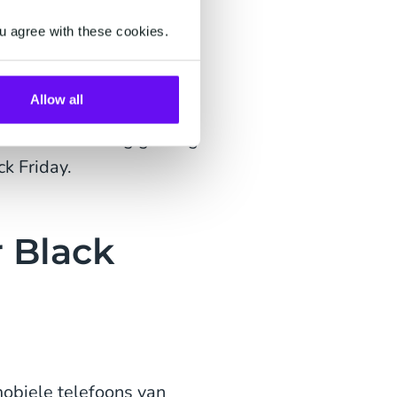
u agree with these cookies.
enkele minuten SMS'jes
Allow all
n je marketingberichten,
 sturen. Er is nog genoeg
k Friday.
r Black
mobiele telefoons van