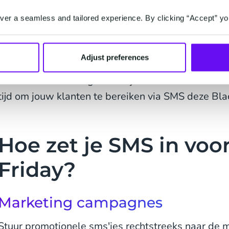
er a seamless and tailored experience. By clicking “Accept” yo
Het is snel in gebruik
Met SMS van CM.com kun je eenvoudig en binnen 
Adjust preferences
versturen. Met slechts een paar snelle stappen ku
promoties en kortingen naar jouw mobiele klanten
tijd om jouw klanten te bereiken via SMS deze Blac
Hoe zet je SMS in voo
Friday?
Marketing campagnes
Stuur promotionele sms'jes rechtstreeks naar de 