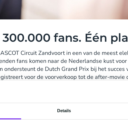
 300.000 fans. Één pl
ASCOT Circuit Zandvoort in een van de meest elekt
enden fans komen naar de Nederlandse kust voor
om ondersteunt de Dutch Grand Prix bij het succes 
gistreert voor de voorverkoop tot de after-movie d
ater is de samenwerking tussen CM.com en de Dutc
één enkel product: een volledig verbonden fanreis
ie bij elke editie rijker wordt.
Details
ng