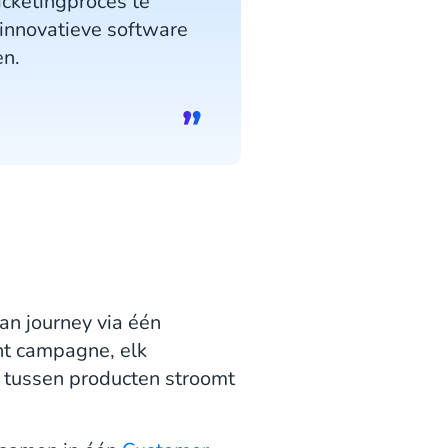
icketingproces te
 innovatieve software
en.
an journey via één
ent campagne, elk
a tussen producten stroomt