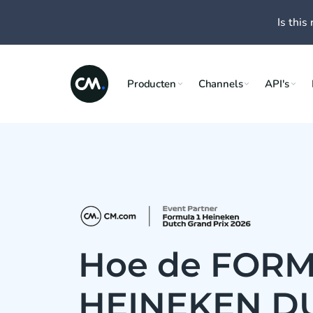
Is this 
Producten
Channels
API's
Hoe de FORM
HEINEKEN D