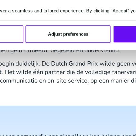
er a seamless and tailored experience. By clicking “Accept” yo
1 voor het eerst in 36 jaar terugkeerde naar Nede
ging die de meeste evenementen niet kennen: de v
aande systemen, zonder historische data en zonde
Adjust preferences
oot, tickets waren direct uitverkocht en honderd
rden geïnformeerd, begeleid en ondersteund.
egin duidelijk. De Dutch Grand Prix wilde geen v
 Het wilde één partner die de volledige fanervar
t communicatie en on-site service, op een manier d