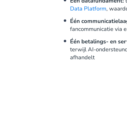
Één datafundament:
t
Data Platform
, waardo
Één communicatielaa
fancommunicatie via e
Één betalings- en ser
terwijl AI-ondersteun
afhandelt