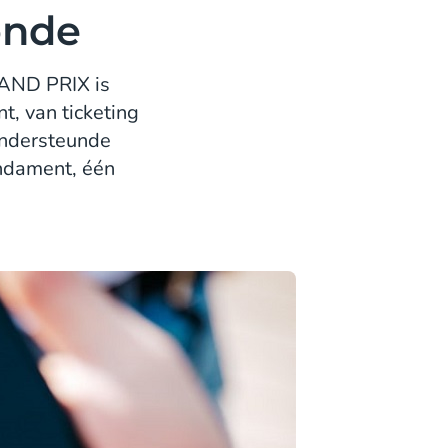
ronde
AND PRIX is
t, van ticketing
ondersteunde
undament, één