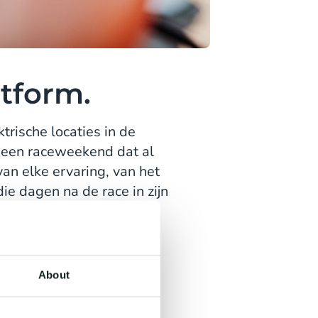
atform.
rische locaties in de
 een raceweekend dat al
van elke ervaring, van het
ie dagen na de race in zijn
h Grand Prix uitgegroeid
, aangedreven door één
About