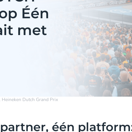
op Één
ait met
 Heineken Dutch Grand Prix
partner, één platform