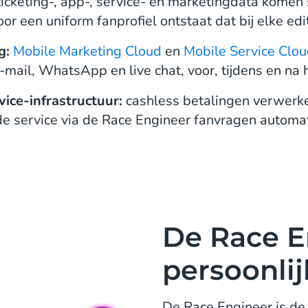
icketing-, app-, service- en marketingdata komen
or een uniform fanprofiel ontstaat dat bij elke edit
g:
Mobile Marketing Cloud
en
Mobile Service Clo
-mail, WhatsApp en live chat, voor, tijdens en na
vice-infrastructuur:
cashless betalingen verwerken
de service via de Race Engineer fanvragen automat
De Race E
persoonli
De Race Engineer is de