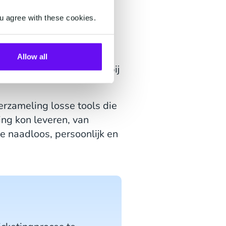
u agree with these cookies.
rland, stond de Dutch
olledige fanervaring van
r ruimte voor fouten. De
Allow all
duizenden fans moesten bij
erzameling losse tools die
ing kon leveren, van
ie naadloos, persoonlijk en