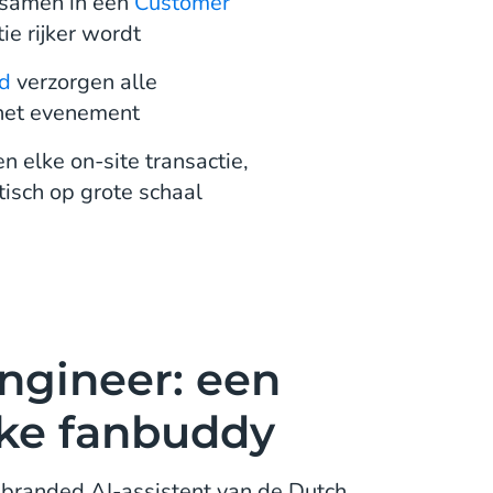
 samen in één
Customer
ie rijker wordt
ud
verzorgen alle
 het evenement
 elke on-site transactie,
isch op grote schaal
ngineer: een
jke fanbuddy
 branded AI-assistent van de Dutch