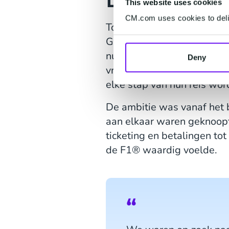
This website uses cookies
CM.com uses cookies to deliv
Toen de Formula 1® in 202
Grand Prix voor een uitda
nul opbouwen, zonder best
Deny
vraag was buitengewoon gr
elke stap van hun reis wo
De ambitie was vanaf het b
aan elkaar waren geknoopt.
ticketing en betalingen to
de F1® waardig voelde.