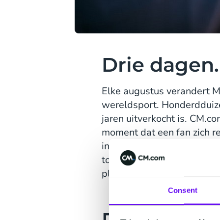
Drie dagen.
Elke augustus verandert M
wereldsport. Honderdduiz
jaren uitverkocht is. CM.c
moment dat een fan zich re
inbox belandt. Vijf jaar l
tot iets veel groters dan 
platform, gebouwd op data d
Consent
De Uitdagi