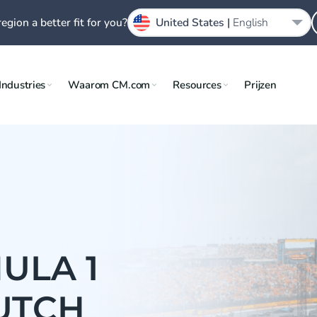
region a better fit for you?
United States |
English
Industries
Waarom CM.com
Resources
Prijzen
ULA 1
UTCH