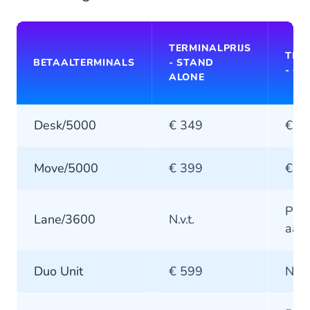
TERMINALPRIJS
TER
BETAALTERMINALS
- STAND
- G
ALONE
Desk/5000
€ 349
€ 5
Move/5000
€ 399
€ 6
Prij
Lane/3600
N.v.t.
aan
Duo Unit
€ 599
N.v.t