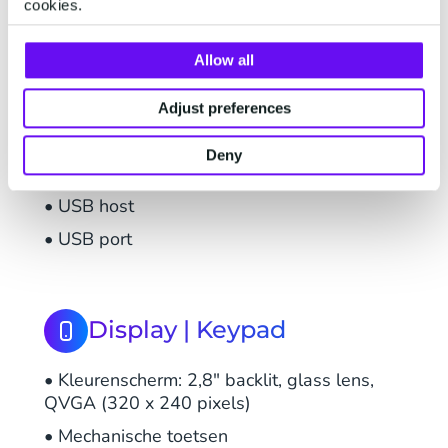
cookies.
• Telium TETRA OS
Allow all
Adjust preferences
Connectivity
Deny
• Ethernet 10/100 base T
• USB host
• USB port
Display | Keypad
• Kleurenscherm: 2,8" backlit, glass lens,
QVGA (320 x 240 pixels)
• Mechanische toetsen