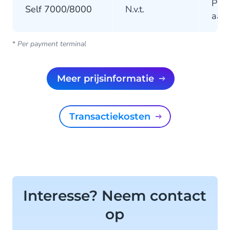
Prij
Self 7000/8000
N.v.t.
aan
*
Per payment terminal
Meer prijsinformatie
Transactiekosten
Interesse? Neem contact
op