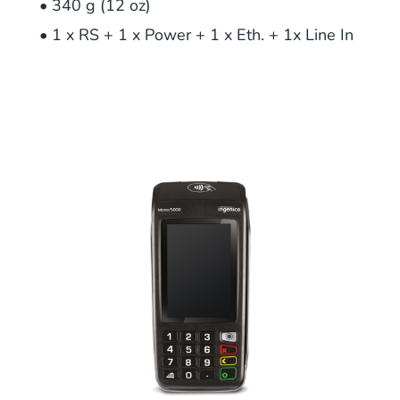
• 340 g (12 oz)
• 1 x RS + 1 x Power + 1 x Eth. + 1x Line In