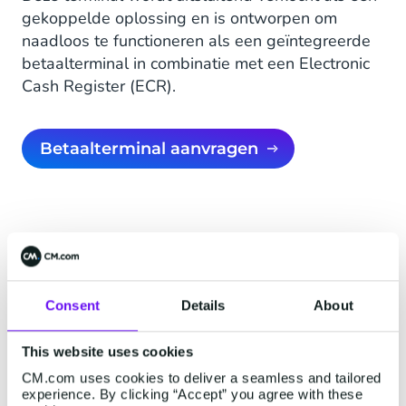
gekoppelde oplossing en is ontworpen om
naadloos te functioneren als een geïntegreerde
betaalterminal in combinatie met een Electronic
Cash Register (ECR).
Betaalterminal aanvragen
Processor | Geheugen |
Consent
Details
About
OS
This website uses cookies
• Application en cryptoprocessor: Cortex A7
CM.com uses cookies to deliver a seamless and tailored
experience. By clicking “Accept” you agree with these
• 256 MB Flash, 256 MB RAM