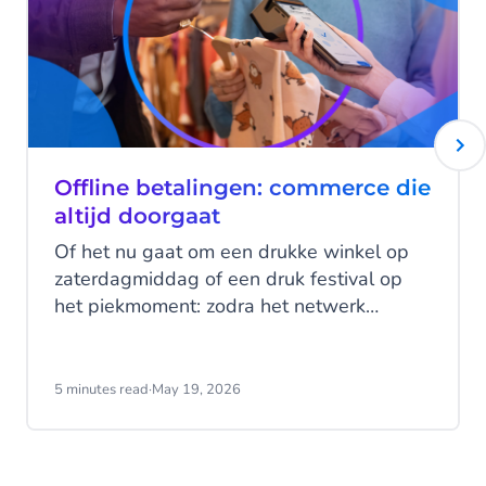
Offline betalingen: commerce die
altijd doorgaat
Of het nu gaat om een drukke winkel op
zaterdagmiddag of een druk festival op
het piekmoment: zodra het netwerk
wegvalt, verandert alles. Wachtrijen
groeien. Betalingen mislukken. Verkopen
stoppen. Wat nu?
5 minutes read
·
May 19, 2026