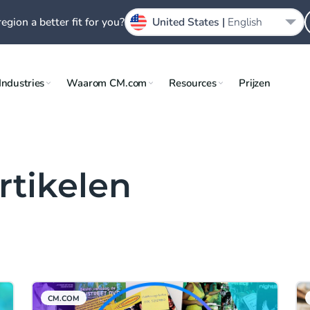
region a better fit for you?
United States |
English
Industries
Waarom CM.com
Resources
Prijzen
rtikelen
CM.COM