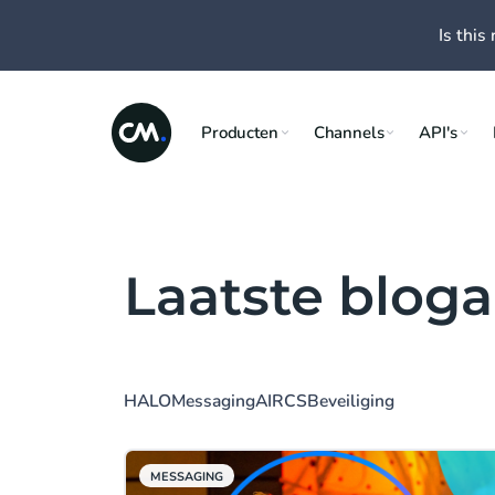
Is this 
Producten
Channels
API's
Laatste bloga
HALO
Messaging
AI
RCS
Beveiliging
MESSAGING