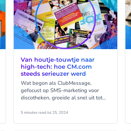
Van houtje-touwtje naar
high-tech: hoe CM.com
steeds serieuzer werd
Wat begon als ClubMessage,
gefocust op SMS-marketing voor
discotheken, groeide al snel uit tot
een technologiebedrijf dat miljoenen
SMS-berichten verstuurde. Binnen vijf
5 minutes read
·
Jul 25, 2024
jaar had het bedrijf een enorm bereik
onder jongeren, zelfgebouwde