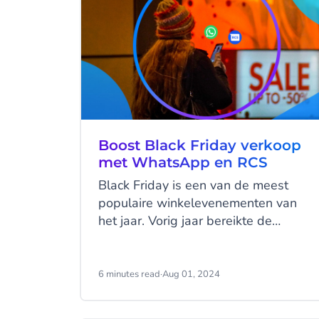
Boost Black Friday verkoop
met WhatsApp en RCS
Black Friday is een van de meest
populaire winkelevenementen van
het jaar. Vorig jaar bereikte de
consumentenbesteding tijdens Black
Friday 2024 een indrukwekkende
$74,4 miljard, een stijging van 5%
6 minutes read
·
Aug 01, 2024
ten opzichte van 2023. En veilige
schattingen suggereren dat de online