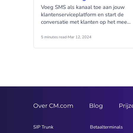
Voeg SMS als kanaal toe aan jouw
klantenserviceplatform en start de
conversatie met klanten op het meest
betrouwbare communicatiekanaal.
Voer persoonlijke gesprekken zonder
5 minutes read
·
Mar 12, 2024
die belangrijke persoonlijke touch te
verliezen en verzamel waardevolle
inzichten met gestroomlijnde SMS-
feedbackverzoeken om de
klanttevredenheid te verhogen.
Over CM.com
Blog
Prij
SIP Trunk
Betaalterminals