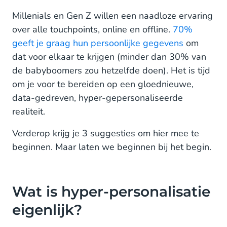
Wat is hyper-personalisatie eigenlijk?
Millenials en Gen Z willen een naadloze ervaring
over alle touchpoints, online en offline.
70%
1. Bouw je interne business case op
geeft je graag hun persoonlijke gegevens
om
dat voor elkaar te krijgen (minder dan 30% van
2. Verbind klantenservice met de CX-initiatieven
van het bedrijf
de babyboomers zou hetzelfde doen). Het is tijd
om je voor te bereiden op een gloednieuwe,
3. Strijd mee voor een ‘Single version of the truth’
data-gedreven, hyper-gepersonaliseerde
van je klanten
realiteit.
Verderop krijg je 3 suggesties om hier mee te
beginnen. Maar laten we beginnen bij het begin.
Wat is hyper-personalisatie
eigenlijk?