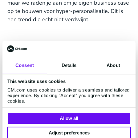
maar we raden je aan om je eigen business case
op te bouwen voor hyper-personalisatie. Dit is
een trend die echt niet verdwijnt.
2. Verbind klantenservice
met de CX-initiatieven van
Consent
Details
About
het bedrijf
This website uses cookies
De meeste digitale- en CX-transformaties
CM.com uses cookies to deliver a seamless and tailored
leggen veel meer nadruk op sales en marketing
experience. By clicking “Accept” you agree with these
dan op de klantenservice. Dit is geen slimme zet,
cookies.
want menselijke klantenserviceconversaties zijn
kritieke touchpoints in de customer journey.
Allow all
Ja, klanten helpen veel liever zichzelf, maar als je
Adjust preferences