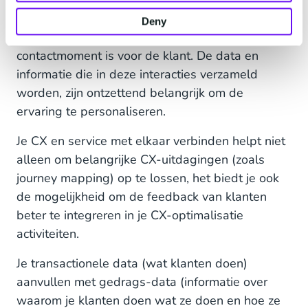
én
je self-service én je automation
op orde hebt,
en je klanten benaderen je nog steeds, dan
Deny
garanderen we je dat het een cruciaal
contactmoment is voor de klant. De data en
informatie die in deze interacties verzameld
worden, zijn ontzettend belangrijk om de
ervaring te personaliseren.
Je CX en service met elkaar verbinden helpt niet
alleen om belangrijke CX-uitdagingen (zoals
journey mapping) op te lossen, het biedt je ook
de mogelijkheid om de feedback van klanten
beter te integreren in je CX-optimalisatie
activiteiten.
Je transactionele data (wat klanten doen)
aanvullen met gedrags-data (informatie over
waarom je klanten doen wat ze doen en hoe ze