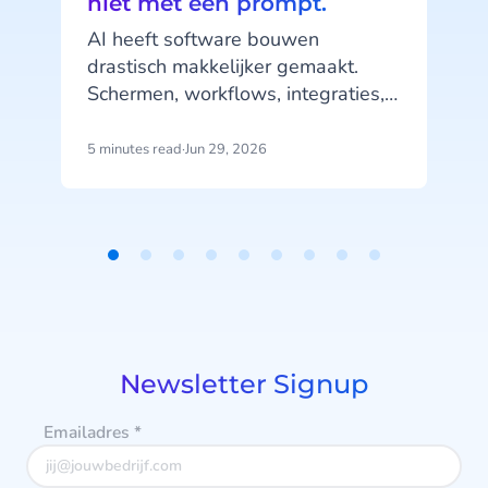
niet met een prompt.
i
AI heeft software bouwen
drastisch makkelijker gemaakt.
d
Schermen, workflows, integraties,
complete mobiele applicaties -
h
gegenereerd in een middag, met
5 minutes read
·
Jun 29, 2026
6
een handvol prompts.
Item
1
of
9
Newsletter Signup
Emailadres
*