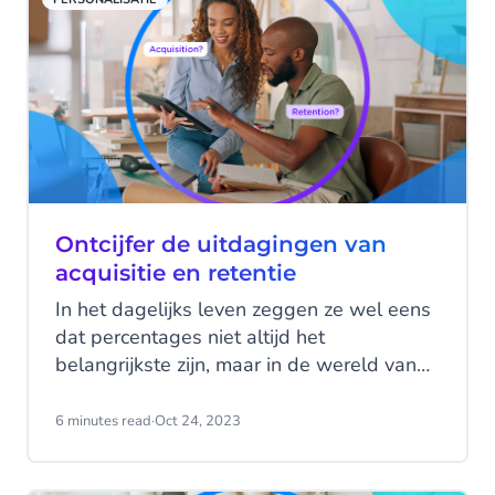
je klanten of prospects is slecht besteed
als je er niet alles aan doet om de
deliverability van je e-mails te
optimaliseren.
Ontcijfer de uitdagingen van
acquisitie en retentie
In het dagelijks leven zeggen ze wel eens
dat percentages niet altijd het
belangrijkste zijn, maar in de wereld van
marketing spelen ze een cruciale rol. De
klantreis, die begint bij de eerste
6 minutes read
·
Oct 24, 2023
kennismaking en doorloopt tot en met het
behouden van klanten, is een complex