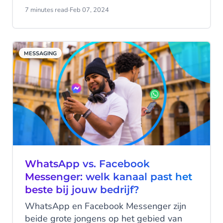
dat SMS verleden tijd is? In tegenstelling
7 minutes read
·
Feb 07, 2024
tot de nieuwere apps met hun uitgebreide
functies, is SMS vrij basaal in zijn functies -
gewone tekstberichten, geen poeha, en
MESSAGING
een karakterlimiet van 160 tekens.
Ondanks dat is SMS nog steeds een van
de meest impactvolle
communicatiekanalen. Lees alles over
SMS statistieken en de blijvende waarde
ervan voor moderne zakelijke
communicatie.
WhatsApp vs. Facebook
Messenger: welk kanaal past het
beste bij jouw bedrijf?
WhatsApp en Facebook Messenger zijn
beide grote jongens op het gebied van