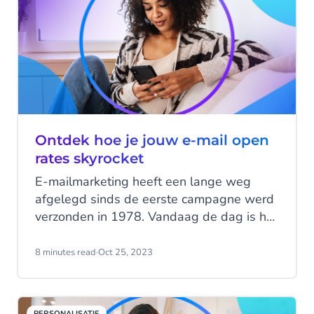
rate van 98%, vaak door het lawaai heen
en verbindt het bedrijven met gretige
shoppers.
Ontdek hoe je jouw e-mail open
rates skyrocket
E-mailmarketing heeft een lange weg
afgelegd sinds de eerste campagne werd
verzonden in 1978. Vandaag de dag is het
nog steeds een van de meest waardevolle
instrumenten in de strategie van de
8 minutes read
·
Oct 25, 2023
moderne marketeer. Maar… de kostbare
tijd die jij besteedt aan het creëren van
gerichte, relevante en tijdige e-mails naar
PERSONALISATIE