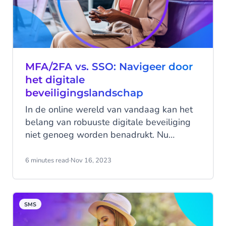
MFA/2FA vs. SSO: Navigeer door
het digitale
beveiligingslandschap
In de online wereld van vandaag kan het
belang van robuuste digitale beveiliging
niet genoeg worden benadrukt. Nu
bedrijven en particulieren worstelen met
toenemende cyberbedreigingen, wordt de
6 minutes read
·
Nov 16, 2023
keuze van beveiligingsmaatregelen
cruciaal.
SMS