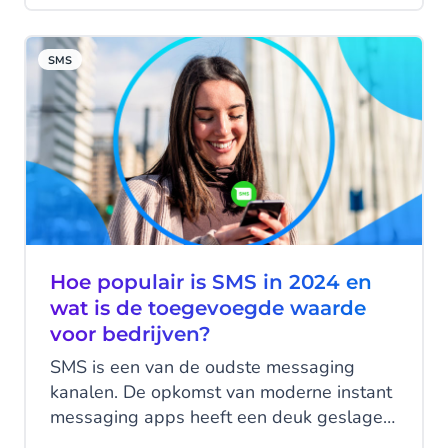
voor je succes. Lees hier alles over hoe je
SMS kunt gebruiken om je klantcontact te
SMS
verbeteren, verkoop te stimuleren en een
band op te bouwen met loyale klanten.
Hoe populair is SMS in 2024 en
wat is de toegevoegde waarde
voor bedrijven?
SMS is een van de oudste messaging
kanalen. De opkomst van moderne instant
messaging apps heeft een deuk geslagen
in het sms-verkeer, maar betekent dat dan