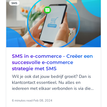
SMS
SMS in e-commerce - Creëer een
succesvolle e-commerce
strategie met SMS
Wil je ook dat jouw bedrijf groeit? Dan is
klantcontact essentieel. Nu alles en
iedereen met elkaar verbonden is via die
krachtige kleine computers in onze
handen, wordt de manier waarop je met
6 minutes read
·
Feb 08, 2024
klanten communiceert steeds belangrijker