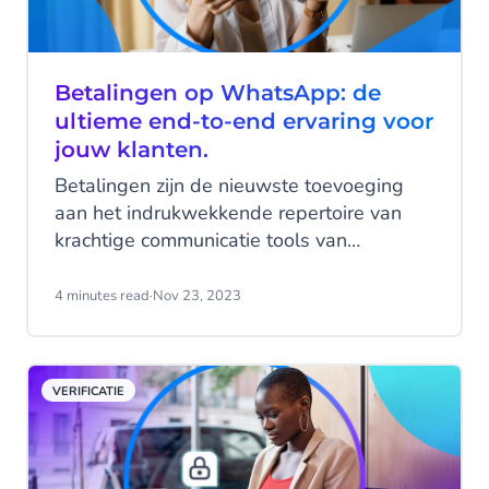
Betalingen op WhatsApp: de
ultieme end-to-end ervaring voor
jouw klanten.
Betalingen zijn de nieuwste toevoeging
aan het indrukwekkende repertoire van
krachtige communicatie tools van
WhatsApp Business Platform. In deze
blog leggen we uit hoe betalingen op
4 minutes read
·
Nov 23, 2023
WhatsApp werken en bespreken we de
(toekomstige) voordelen.
VERIFICATIE