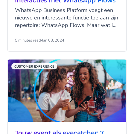
interacties met WhatsApp Flows
WhatsApp Business Platform voegt een
nieuwe en interessante functie toe aan zijn
repertoire: WhatsApp Flows. Maar wat is
het en wat kun je ermee doen? Dat lees je
hieronder!
5 minutes read
·
Jan 08, 2024
CUSTOMER EXPERIENCE
Jouw event als eyecatcher: 7