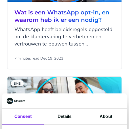
Wat is een WhatsApp opt-in, en
waarom heb ik er een nodig?
WhatsApp heeft beleidsregels opgesteld
om de klantervaring te verbeteren en
vertrouwen te bouwen tussen
consumenten en bedrijven. Een
belangrijke regel: voordat je berichten
7 minutes read
·
Dec 19, 2023
verstuurt via WhatsApp Business, moet je
eerst toestemming hebben van je klant.
SMS
Consent
Details
About