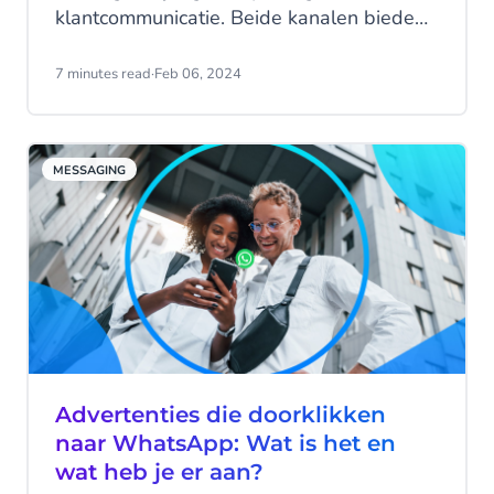
klantcommunicatie. Beide kanalen bieden
innovatieve oplossingen voor bedrijven om
contact te leggen met hun klanten. Maar
7 minutes read
·
Feb 06, 2024
wat zijn nou precies de verschillen tussen
deze twee kanalen? En welke voordelen
heeft elk kanaal voor zakelijk gebruik?
MESSAGING
Advertenties die doorklikken
naar WhatsApp: Wat is het en
wat heb je er aan?