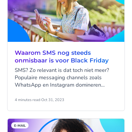
Waarom SMS nog steeds
onmisbaar is voor Black Friday
SMS? Zo relevant is dat toch niet meer?
Populaire messaging channels zoals
WhatsApp en Instagram domineren
immers nu de markt. Maar niks in minder
waar als het om Black Friday draait!
4 minutes read
·
Oct 31, 2023
Terwijl consumenten worden overspoeld
met e-mails, push-meldingen en
advertenties op sociale media, prikt het
E-MAIL
bescheiden SMS-berichtje, met een open