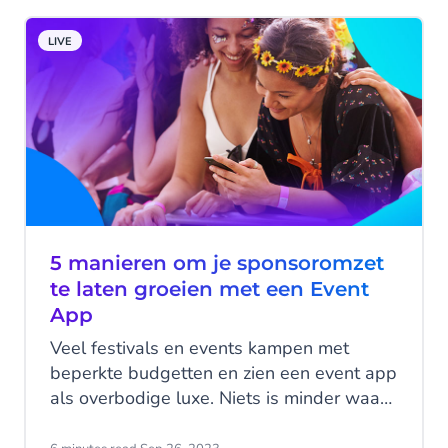
oplossing en lees alles over voicebots in
deze blog.
LIVE
5 manieren om je sponsoromzet
te laten groeien met een Event
App
Veel festivals en events kampen met
beperkte budgetten en zien een event app
als overbodige luxe. Niets is minder waar,
een event app hoeft helemaal geen