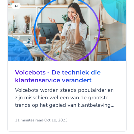
pad met talloze mogelijkheden waarop
AI
het succespercentage kan wijzigen. Een
verwarrende ervaring het ene moment,
een slecht getimede communicatie op een
ander moment, en voor je het weet zie je
het conversiepercentage dalen.
Voicebots - De techniek die
klantenservice verandert
Voicebots worden steeds populairder en
zijn misschien wel een van de grootste
trends op het gebied van klantbeleving
van dit moment. Maar wat zijn voicebots
precies? En hoe kunnen ze je bedrijf
11 minutes read
·
Oct 18, 2023
helpen? Ontdek onze Conversational IVR