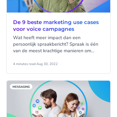
De 9 beste marketing use cases
voor voice campagnes
Wat heeft meer impact dan een
persoonlijk spraakbericht? Spraak is één
van de meest krachtige manieren om
informatie te geven aan klanten, fans en
medewerkers. Maar hoe kun je spraak op
4 minutes read
·
Aug 30, 2022
grote schaal toepassen? Het gebruik van
Voice Campaigns is een effectieve
methode om mensen te bereiken en om
MESSAGING
de betrokkenheid te vergroten terwijl de
kosten beheersbaar blijven.