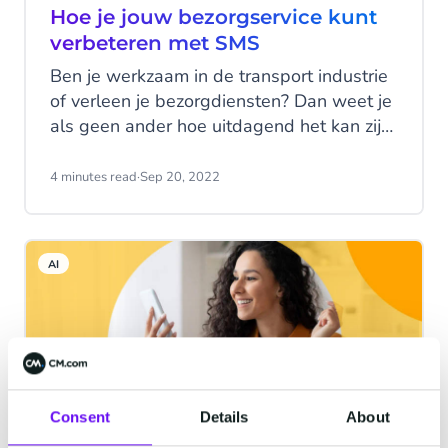
Hoe je jouw bezorgservice kunt
verbeteren met SMS
Ben je werkzaam in de transport industrie
of verleen je bezorgdiensten? Dan weet je
als geen ander hoe uitdagend het kan zijn
om jouw klanten tevreden te houden.
Klanten verwachten snelle en flexibele
4 minutes read
·
Sep 20, 2022
bezorgingdiensten, soms zelfs nog op
dezelfde dag als de aankoop! Tijd is geld
en waar het kan wil je de kosten drukken
AI
zonder de controle over het bezorgproces
te verliezen. SMS kan een grote rol spelen
bij de optimalisatie van jouw
bezorgdiensten!
Consent
Details
About