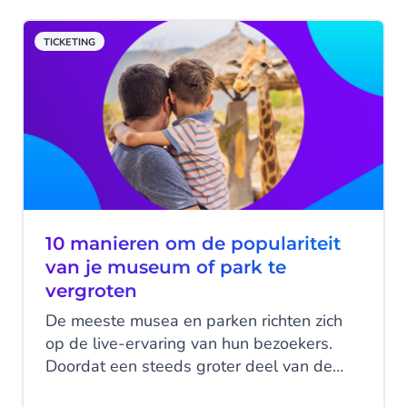
interacties tijdens de customer journey,
maar hoe zorg je er nu voor dat je de
TICKETING
interactie aangaat met klanten op het
juiste moment? En waarom is het gesprek
met de klant zo belangrijk? Dat leggen we
je uit aan de hand van een voorbeeld
customer journey voor nutsbedrijven.
10 manieren om de populariteit
van je museum of park te
vergroten
De meeste musea en parken richten zich
op de live-ervaring van hun bezoekers.
Doordat een steeds groter deel van de
bezoekers bestaat uit jonge generaties