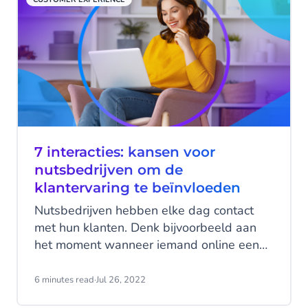
belangrijkste resultaten van het
onderzoek.
7 interacties: kansen voor
nutsbedrijven om de
klantervaring te beïnvloeden
Nutsbedrijven hebben elke dag contact
met hun klanten. Denk bijvoorbeeld aan
het moment wanneer iemand online een
rekening betaald, of wanneer er vragen
gesteld worden over het gebruik. Zo zijn
6 minutes read
·
Jul 26, 2022
er veel verschillende momenten en