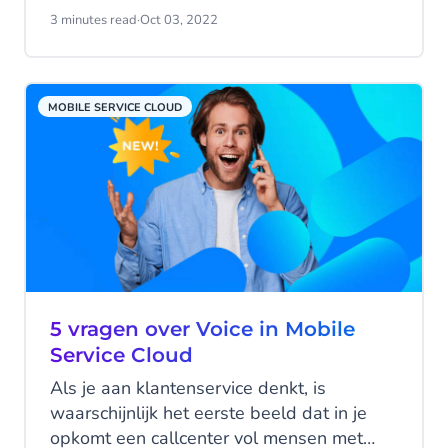
met de klantenservice. Bovendien zijn de
3 minutes read
·
Oct 03, 2022
zoekopdrachten op Google naar
"telefoonnummer klantenservice" in de VS
de afgelopen vijf jaar gestegen.
MOBILE SERVICE CLOUD
5 vragen over Voice in Mobile
Service Cloud
Als je aan klantenservice denkt, is
waarschijnlijk het eerste beeld dat in je
opkomt een callcenter vol mensen met