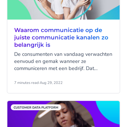
Waarom communicatie op de
juiste communicatie kanalen zo
belangrijk is
De consumenten van vandaag verwachten
eenvoud en gemak wanneer ze
communiceren met een bedrijf. Dat
betekent soepele interacties en
bereikbaarheid wanneer de klant dat
7 minutes read
·
Aug 29, 2022
nodig heeft. Aanwezig zijn op de juiste
communicatiekanalen kan de klantervaring
maken of breken.
CUSTOMER DATA PLATFORM