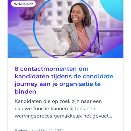
WHATSAPP
8 contactmomenten om
kandidaten tijdens de candidate
journey aan je organisatie te
binden
Kandidaten die op zoek zijn naar een
nieuwe functie kunnen tijdens een
wervingsproces gemakkelijk het gevoel
krijgen dat ze slechts een van de vele
sollicitanten zijn. En waarom zouden
6 minutes read
·
Oct 14, 2022