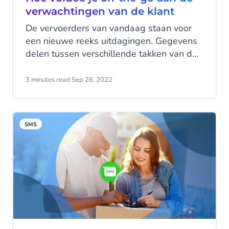
verwachtingen van de klant
De vervoerders van vandaag staan voor
een nieuwe reeks uitdagingen. Gegevens
delen tussen verschillende takken van de
organisatie. Klanten tevreden houden via
een verscheidenheid aan kanalen. En
3 minutes read
·
Sep 26, 2022
technologie gebruiken om aan de
verwachtingen van de klant te voldoen -
wat kan worden samengevat als "doe het
SMS
goed, hier en nu". Dit is geen eenvoudige
taak.